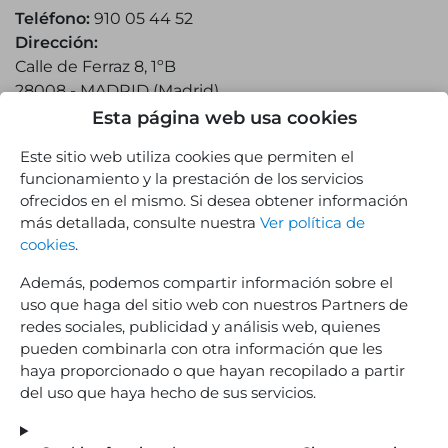
Teléfono:
910 05 44 52
Dirección:
Calle de Ferraz 8, 1ºB
28008
-
MADRID
(
Madrid
)
Esta página web usa cookies
Este sitio web utiliza cookies que permiten el
funcionamiento y la prestación de los servicios
ofrecidos en el mismo. Si desea obtener información
más detallada, consulte nuestra
Ver política de
cookies
.
Despacho en Móstoles
Además, podemos compartir información sobre el
uso que haga del sitio web con nuestros Partners de
Teléfono:
910 05 44 52
redes sociales, publicidad y análisis web, quienes
Dirección:
pueden combinarla con otra información que les
Av. de la Constitucion, 22, 1, Oficina 6 y 7
haya proporcionado o que hayan recopilado a partir
28931
-
MÓSTOLES
(
Madrid
)
del uso que haya hecho de sus servicios.