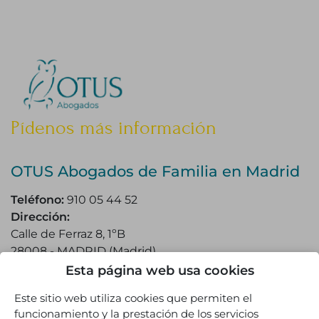
Pídenos más información
OTUS Abogados de Familia en Madrid
Teléfono:
910 05 44 52
Dirección:
Calle de Ferraz 8, 1ºB
28008
-
MADRID
(
Madrid
)
Esta página web usa cookies
Este sitio web utiliza cookies que permiten el
funcionamiento y la prestación de los servicios