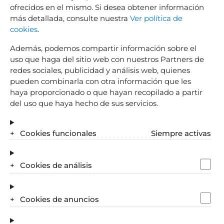
ofrecidos en el mismo. Si desea obtener información
más detallada, consulte nuestra
Ver política de
cookies
.
Despacho en Móstoles
Además, podemos compartir información sobre el
uso que haga del sitio web con nuestros Partners de
Teléfono:
910 05 44 52
redes sociales, publicidad y análisis web, quienes
Dirección:
pueden combinarla con otra información que les
Av. de la Constitucion, 22, 1, Oficina 6 y 7
haya proporcionado o que hayan recopilado a partir
28931
-
MÓSTOLES
(
Madrid
)
del uso que haya hecho de sus servicios.
Cookies funcionales
Siempre activas
Cookies de análisis
Despacho de abogados matrimonialistas
Cookies de anuncios
especializado en todas las áreas del Derecho de
Familia en Madrid. Amplia experiencia en asuntos